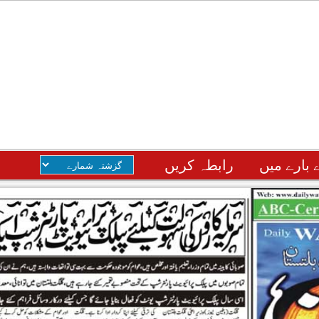
 بارے میں
رابطہ کریں